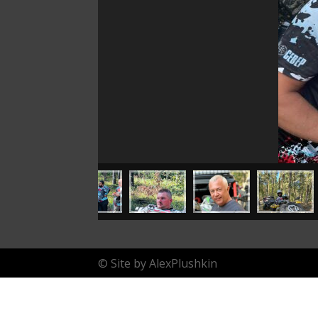
© Site by AlexPlushkin